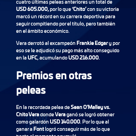
cuatro últimas peleas anteriores un total de
USD 605.000,
por lo que
‘Chito’
con su victoria
marcó un récord en su carrera deportiva para
seguir compitiendo por el título, pero también
en el ámbito económico.
Vera derrotó al excampeón
Frankie Edgar
y por
eso se le adjudicó su pago más alto conseguido
en la
UFC
, acumulando
USD 216.000
.
Premios en otras
peleas
En la recordada pelea de
Sean O’Malley vs.
Chito Vera
donde
Vera
ganó se logró obtener
como galardón
USD 140.000
. Por lo que al
ganar a
Font
logró conseguir más de lo que