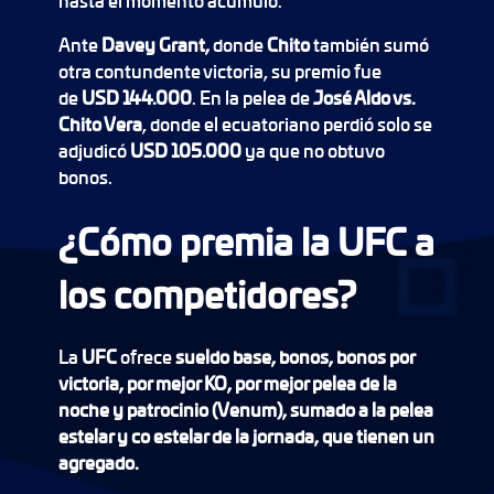
hasta el momento acumuló.
Ante
Davey Grant,
donde
Chito
también sumó
otra contundente victoria, su premio fue
de
USD 144.000
. En la pelea de
José Aldo vs.
Chito Vera
, donde el ecuatoriano perdió solo se
adjudicó
USD 105.000
ya que no obtuvo
bonos.
¿Cómo premia la UFC a
los competidores?
La
UFC
ofrece
sueldo base, bonos, bonos por
victoria, por mejor KO, por mejor pelea de la
noche y patrocinio (Venum), sumado a la pelea
estelar y co estelar de la jornada, que tienen un
agregado.