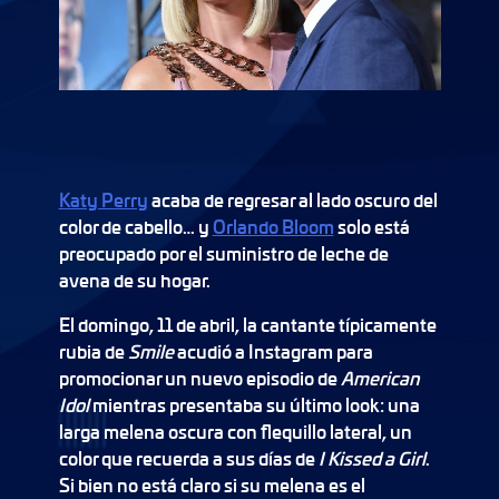
Katy Perry
acaba de regresar al lado oscuro del
color de cabello… y
Orlando Bloom
solo está
preocupado por el suministro de leche de
avena de su hogar.
El domingo, 11 de abril, la cantante típicamente
rubia de
Smile
acudió a Instagram para
promocionar un nuevo episodio de
American
Idol
mientras presentaba su último look: una
larga melena oscura con flequillo lateral, un
color que recuerda a sus días de
I Kissed a Girl
.
Si bien no está claro si su melena es el