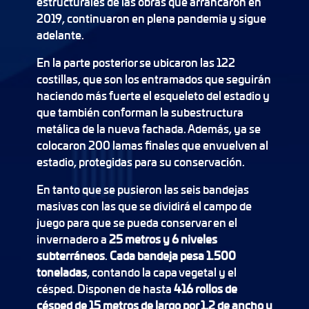
estructurales de las obras que arrancaron en
2019, continuaron en plena pandemia y sigue
adelante.
En la parte posterior se ubicaron las 122
costillas, que son los entramados que seguirán
haciendo más fuerte el esqueleto del estadio y
que también conforman la subestructura
metálica de la nueva fachada. Además, ya se
colocaron 200 lamas finales que envuelven al
estadio, protegidas para su conservación.
En tanto que se pusieron las seis bandejas
masivas con las que se dividirá el campo de
juego para que se pueda conservar en el
invernadero a
25 metros y 6 niveles
subterráneos
.
Cada bandeja pesa 1.500
toneladas
, contando la capa vegetal y el
césped. Disponen de hasta
416 rollos de
césped de 15 metros de largo por 1,2 de ancho y