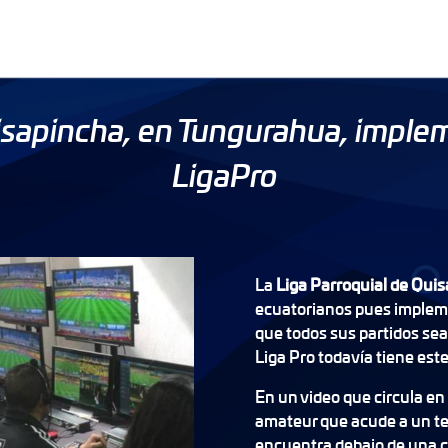
uisapincha, en Tungurahua, implem
LigaPro
La
Liga Parroquial de Qui
ecuatorianos pues impleme
que todos sus partidos sea
Liga Pro todavía tiene est
En un video que circula en 
amateur que acude a un tel
encuentra debajo de una c