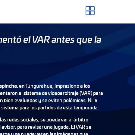
entó el VAR antes que la
sapincha
, en Tungurahua, impresionó a los
ntaron el sistema de videoarbitraje (VAR) para
n bien evaluados y se eviten polémicas. Ni la
e sistema para los partidos de esta temporada.
las redes sociales, se puede ver al árbitro
evisor, para revisar una jugada. El VAR se
arpa y se puede ver en las imágenes que