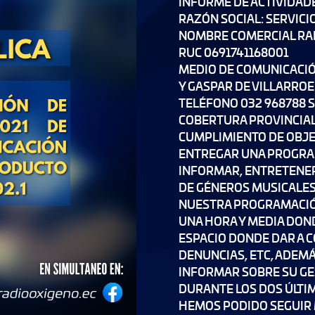
INFORME DE ACTIVIDADE
RAZÓN SOCIAL: SERVICI
NOMBRE COMERCIAL RA
RUC 0691741168001
MEDIO DE COMUNICACIÓ
Y GASPAR DE VILLARROEL
TELÉFONO 032 968788 SI
COBERTURA PROVINCIA
CUMPLIMIENTO DE OBJE
ENTREGAR UNA PROGRAM
INFORMAR, ENTRETENER
DE GÉNEROS MUSICALES
NUESTRA PROGRAMACIÓN
UNA HORA Y MEDIA DON
ESPACIO DONDE DAR A 
DENUNCIAS, ETC, ADEM
INFORMAR SOBRE SU GE
DURANTE LOS DOS ÚLTIM
HEMOS PODIDO SEGUIR 