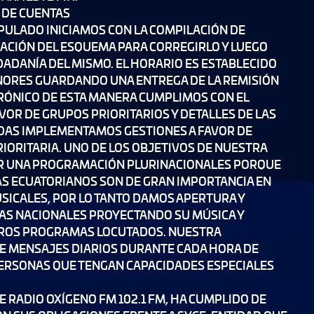
 DE CUENTAS
PULADO INICIAMOS CON LA COMPILACIÓN DE
ACIÓN DEL ESQUEMA PARA CORREGIRLO Y LUEGO
ADANÍA DEL MISMO. EL HORARIO ES ESTABLECIDO
NORES GUARDANDO UNA ENTREGA DE LA REMISIÓN
RÓNICO DE ESTA MANERA CUMPLIMOS CON EL
VOR DE GRUPOS PRIORITARIOS Y DETALLES DE LAS
DAS IMPLEMENTAMOS GESTIONES A FAVOR DE
IORITARIA. UNO DE LOS OBJETIVOS DE NUESTRA
ER UNA PROGRAMACIÓN PLURINACIONALES PORQUE
TAS ECUATORIANOS SON DE GRAN IMPORTANCIA EN
SICALES, POR LO TANTO DAMOS APERTURA Y
TAS NACIONALES PROYECTANDO SU MÚSICA Y
TROS PROGRAMAS LOCUTADOS. NUESTRA
E MENSAJES DIARIOS DURANTE CADA HORA DE
ERSONAS QUE TENGAN CAPACIDADES ESPECIALES
 RADIO OXÍGENO FM 102.1 FM, HA CUMPLIDO DE