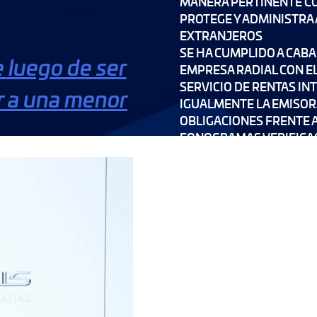
MANERA PERTINENTE CO
PROTEGE Y ADMINISTRA
EXTRANJEROS
SE HA CUMPLIDO A CAB
e luego de ser
EMPRESA RADIAL CON EL
SERVICIO DE RENTAS IN
r a una menor
IGUALMENTE LA EMISOR
OBLIGACIONES FRENTE 
FONOGRAMAS VERIFICAC
FINALMENTE RADIO LA 
ANTE LA CIUDADANÍA Y 
CONTROL SOCIAL
El actor y cantante se enfr
Drake Bell de Drake & Jos