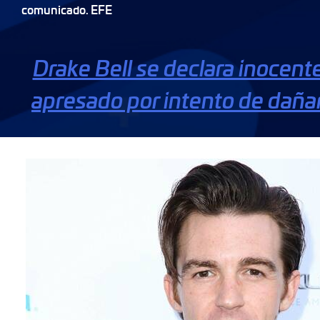
comunicado. EFE
Drake Bell se declara inocent
apresado por intento de daña