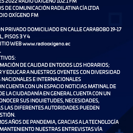
S 2022 RADIO OXÍGENO 102.1 FM
OS DE COMUNICACIÓN RADILATINA CÍA LTDA
DIO OXÍGENO FM
N PRIVADO DOMICILIADO EN CALLE CARABOBO 19-17
, PISOS 3 Y 4
TIO WEB www.radiooxigeno.ec
L
TIVOS:
ACIÓN DE CALIDAD EN TODOS LOS HORARIOS;
 Y EDUCAR A NUESTROS OYENTES CON DIVERSIDAD
 NACIONALES E INTERNACIONALES
 CUENTA CON UN ESPACIO NOTICIAS MATINAL DE
DE LA CIUDADANÍA EN GENERAL CUENTA CON UN
CONOCER SUS INQUIETUDES, NECESIDADES,
ÁS LAS DIFERENTES AUTORIDADES PUEDEN
STIÓN.
OS AÑOS DE PANDEMIA, GRACIAS A LA TECNOLOGÍA
MANTENIENTO NUESTRAS ENTREVISTAS VÍA