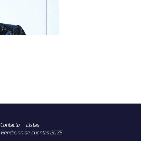
incidente de 2017 en el q
adolescente menor de eda
El ex estrella de Nickelod
fue detenido por la policía 
después de pagar una fianz
obtenidos por E! News. En 
Cuyahoga, él se declaró in
poner en peligro a un meno
diseminación de material p
grado, según la informació
Cuyahoga el 4 de junio. 
Contacto
Listas
Rendicion de cuentas 2025