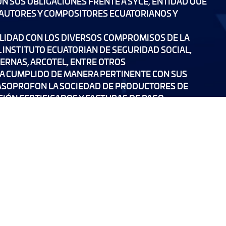
N SUS OBLIGACIONES FRENTE A SYCE, ENTIDAD QUE
 AUTORES Y COMPOSITORES ECUATORIANOS Y
ALIDAD CON LOS DIVERSOS COMPROMISOS DE LA
 INSTITUTO ECUATORIAN DE SEGURIDAD SOCIAL,
TERNAS, ARCOTEL, ENTRE OTROS
A CUMPLIDO DE MANERA PERTINENTE CON SUS
ASOPROFON LA SOCIEDAD DE PRODUCTORES DE
IÓN CERTIFICADOS Y FACTURAS DE PAGO
OTRA FM CUMPLE CON SU DERECHO Y OBLIGACIÓN
ANTE EL CONSEJO DE PARTICIPACIÓN CIUDADANA Y
entó esta semana a la justicia.
h se declaró inocente después de ser acusado de un