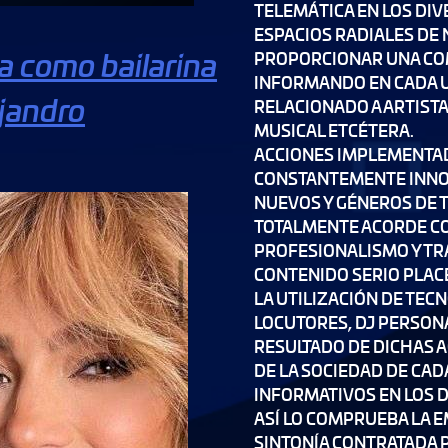
TELEMÁTICA EN LOS DI
ESPACIOS RADIALES DE 
a como bailarina
PROPORCIONAR UNA COM
INFORMANDO EN CADA 
jandro
RELACIONADO A ARTIST
MUSICAL ETCÉTERA.
ACCIONES IMPLEMENTA
CONSTANTEMENTE INNO
NUEVOS Y GÉNEROS DE 
TOTALMENTE ACORDE C
PROFESIONALISMO Y TR
CONTENIDO SERIO PLAC
LA UTILIZACIÓN DE TEC
LOCUTORES, DJ PERSONA
RESULTADO DE DICHAS A
DE LA SOCIEDAD DE CA
INFORMATIVOS EN LOS 
ASÍ LO COMPRUEBA LA 
SINTONÍA CONTRATADA P