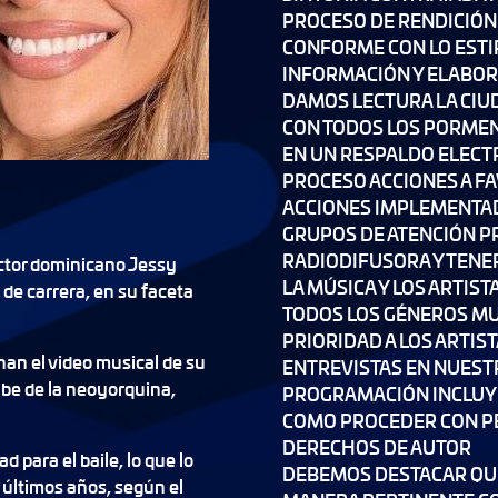
PROCESO DE RENDICIÓN
CONFORME CON LO ESTI
INFORMACIÓN Y ELABOR
DAMOS LECTURA LA CIUD
CON TODOS LOS PORME
EN UN RESPALDO ELECT
PROCESO ACCIONES A FA
ACCIONES IMPLEMENTA
GRUPOS DE ATENCIÓN PR
RADIODIFUSORA Y TEN
ector dominicano Jessy
LA MÚSICA Y LOS ARTIS
 de carrera, en su faceta
TODOS LOS GÉNEROS MU
PRIORIDAD A LOS ARTIS
an el video musical de su
ENTREVISTAS EN NUES
ube de la neoyorquina,
PROGRAMACIÓN INCLUY
COMO PROCEDER CON P
DERECHOS DE AUTOR
 para el baile, lo que lo
DEBEMOS DESTACAR QUE
 últimos años, según el