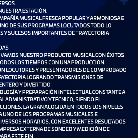
VERSOS
NUESTRA ESTACIÓN.
PAÑÍA MUSICAL FRESCA POPULAR Y ARMONIOSA E
UNO DE SUS PROGRAMAS LOCUTADOS TODO LO
AS Y SUCESOS IMPORTANTES DE TRAYECTORIA
DAS
VAMOS NUESTRO PRODUCTO MUSICAL CON ÉXITOS
TODOS LOS TIEMPOS CON UNA PRODUCCIÓN
ON LOCUTORES Y PRESENTADORES DE COMPROBADO
AYECTORIA LOGRANDO TRANSMISIONES DE
ENTERO Y DIVERTIDO
NOLOGÍA Y PREPARACIÓN INTELECTUAL CONSTANTE A
L ADMINISTRATIVO Y TÉCNICO, SIENDO EL
CCIONES, LA GRAN ACOGIDA EN TODOS LOS NIVELES
DA UNO DE LOS PROGRAMAS MUSICALES E
DIVERSOS HORARIOS, CON EXCELENTES RESULTADOS
EMPRESA EXTERNA DE SONDEO Y MEDICIÓN DE
ARA ESTE FIN.