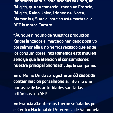
fabricados en sus instalaciones de Arlon, en
Bélgica, que se comercializaban en Francia,
Bélgica, Reino Unido, Irlanda del Norte,
Alemania y Suecia, precisó este martes a la
AFP la marca Ferrero.
“Aunque ninguno de nuestros productos
Kinder lanzados al mercado han dado positivo
por salmonella y no hemos recibido quejas de
los consumidores,
nos tomamos esto muy en
serio ya que la atención al consumidor es
nuestra principal prioridad
”, dijo la compañía.
En el Reino Unido se registraron
63 casos de
contaminación por salmonela
, informó una
portavoz de las autoridades sanitarias
británicas a la AFP.
En Francia 21
enfermos fueron señalados por
el Centro Nacional de Referencia de Salmonela