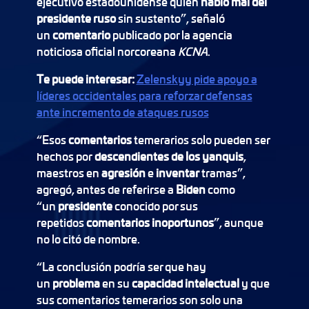
ejecutivo estadounidense quien
habló mal del
presidente ruso
sin sustento”, señaló
un
comentario
publicado por la agencia
noticiosa oficial norcoreana
KCNA
.
Te puede interesar:
Zelenskyy pide apoyo a
líderes occidentales para reforzar defensas
ante incremento de ataques rusos
“Esos
comentarios
temerarios solo pueden ser
hechos por
descendientes de los yanquis
,
maestros en
agresión
e
inventar
tramas”,
agregó, antes de referirse a
Biden
como
“un
presidente
conocido por sus
repetidos
comentarios inoportunos
”, aunque
no lo citó de nombre.
“La conclusión podría ser que hay
un
problema
en su
capacidad intelectual
y que
sus comentarios temerarios son solo una