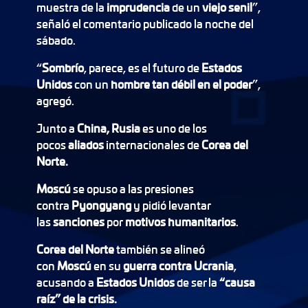
muestra de la
imprudencia
de un
viejo senil
”,
señaló el comentario publicado la noche del
sábado.
“
Sombrío
, parece, es el futuro de
Estados
Unidos
con un
hombre tan débil en el poder
”,
agregó.
Junto a
China, Rusia
es uno de los
pocos
aliados
internacionales de
Corea del
Norte.
Moscú
se opuso a las presiones
contra
Pyongyang
y pidió levantar
las
sanciones
por
motivos humanitarios
.
Corea del Norte
también se alineó
con
Moscú
en su
guerra contra Ucrania
,
acusando a
Estados Unidos
de ser la
“causa
raíz” de la crisis.