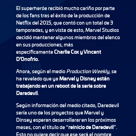
El superheróe recibió mucho cariño por parte
de los fans tras el éxito de la producción de
Netflix del 2015, que contó con un total de 3
temporadas, y en vista de esto, Marvel Studios
decidió mantener algunos miembros del elenco
en sus producciones, más
especificamente
Charlie Cox y Vincent
D’Onofrio.
Ahora, según el medio
Production Weekly
, se
ha revelado que ya
Marvel y Disney están
trabajando en un reboot de la serie sobre
Daredevil
.
Según información del medio citado, Daredevil
sería uno de los proyectos que Marvel y
Dinsey esperan desarrollarar en los próximos
meses, con el título de “
reinicio de Daredevil
”.
Esto no quiere decir que ese será el nombre