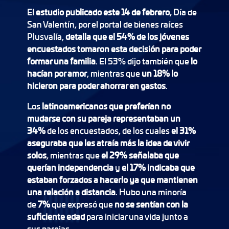
El
estudio publicado este 14 de febrero
, Día de
San Valentín, por el portal de bienes raíces
Plusvalía,
detalla que el 54% de los jóvenes
encuestados tomaron esta decisión para poder
formar una familia
. El 53% dijo también que
lo
hacían por amor
, mientras que
un 18% lo
hicieron para poder ahorrar en gastos
.
Los
latinoamericanos que preferían no
mudarse con su pareja representaban un
34%
de los encuestados, de los cuales
el 31%
aseguraba que les atraía más la idea de vivir
solos
, mientras que
el 29% señalaba que
querían independencia
y
el 17% indicaba que
estaban forzados a hacerlo ya que mantienen
una relación a distancia
. Hubo una minoría
de
7%
que expresó que
no se sentían con la
suficiente edad
para iniciar una vida junto a
sus parejas.