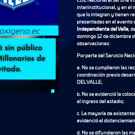
interinstitucional, y en el
que lo integran y tienen r
presentadas en el evento d
Independiente del Valle
, d
domingo 12 de diciembre d
observaciones:
Por parte del Servicio Nac
a. No se cumplieron las r
coordinación previo desa
DEL VALLE;
b. No se evidenció la colo
al ingreso del estadio;
c. La mayoría de asistente
evidenció el distanciamien
d. No se difundieron las 