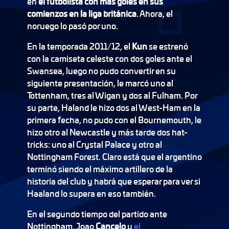
en
el futbolista con más goles en sus
comienzos en la liga británica
. Ahora, el
noruego lo pasó por uno.
En la temporada 2011/12, el
Kun
se estrenó
con la camiseta celeste con dos goles ante el
Swansea, luego no pudo convertir en su
siguiente presentación, le marcó uno al
Tottenham, tres al Wigan y dos al Fulham. Por
su parte, Haland le hizo dos al West-Ham en la
primera fecha, no pudo con el Bournemouth, le
hizo otro al Newcastle y más tarde dos hat-
tricks: uno al Crystal Palace y otro al
Nottingham Forest. Claro está que el argentino
terminó siendo el máximo artillero de la
historia del club y habrá que esperar para ver si
Haaland lo supera en eso también.
En el segundo tiempo del partido ante
Nottingham, Joao
Cancelo
y
el