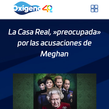
Skip
to
content
La Casa Real, »preocupada»
por las acusaciones de
Meghan