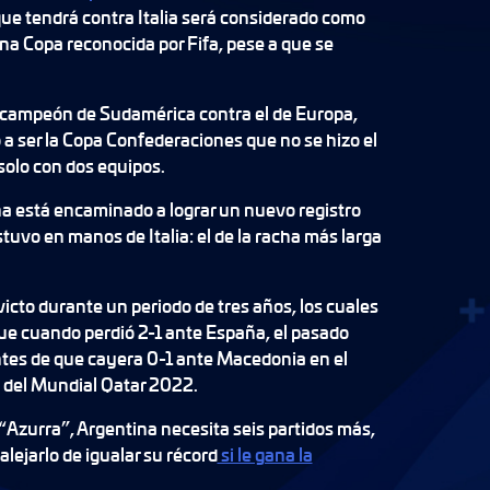
que tendrá contra Italia será considerado como
una Copa reconocida por Fifa, pese a que se
l campeón de Sudamérica contra el de Europa,
ó a ser la Copa Confederaciones que no se hizo el
solo con dos equipos.
na está encaminado a lograr un nuevo registro
tuvo en manos de Italia: el de la racha más larga
nvicto durante un periodo de tres años, los cuales
ue cuando perdió 2-1 ante España, el pasado
tes de que cayera 0-1 ante Macedonia en el
 del Mundial Qatar 2022.
“Azurra”, Argentina necesita seis partidos más,
alejarlo de igualar su récord
si le gana la