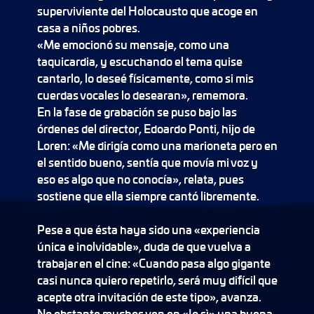
superviviente del Holocausto que acoge en
casa a niños pobres.
«Me emocionó su mensaje, como una
taquicardia, y escuchando el tema quise
cantarlo, lo deseé físicamente, como si mis
cuerdas vocales lo desearan», rememora.
En la fase de grabación se puso bajo las
órdenes del director, Edoardo Ponti, hijo de
Loren: «Me dirigía como una marioneta pero en
el sentido bueno, sentía que movía mi voz y
eso es algo que no conocía», relata, pues
sostiene que ella siempre cantó libremente.
Pese a que ésta haya sido una «experiencia
única e inolvidable», duda de que vuelva a
trabajar en el cine: «Cuando pasa algo gigante
casi nunca quiero repetirlo, será muy difícil que
acepte otra invitación de este tipo», avanza.
No obstante muchos ven en «Io sì» una buena