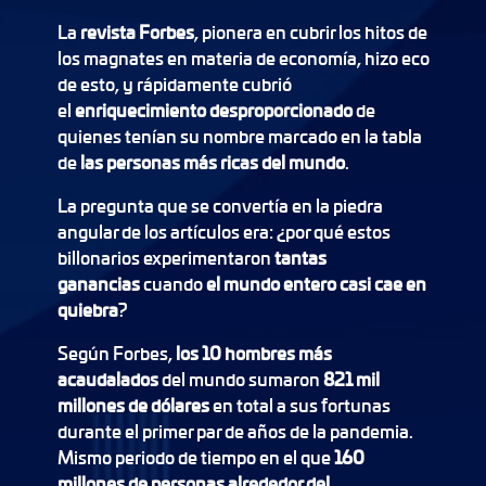
La
revista Forbes
, pionera en cubrir los hitos de
los magnates en materia de economía, hizo eco
de esto, y rápidamente cubrió
el
enriquecimiento desproporcionado
de
quienes tenían su nombre marcado en la tabla
de
las personas más ricas del mundo
.
La pregunta que se convertía en la piedra
angular de los artículos era: ¿por qué estos
billonarios experimentaron
tantas
ganancias
cuando
el mundo entero casi cae en
quiebra
?
Según Forbes,
los 10 hombres más
acaudalados
del mundo sumaron
821 mil
millones de dólares
en total a sus fortunas
durante el primer par de años de la pandemia.
Mismo periodo de tiempo en el que
160
millones de personas alrededor del