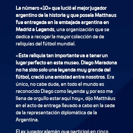
La número «10» que lució el mejor jugador
argentino de la historia y que poseía Matthaus
fue entregada en la embajada argentina en
Madrid a Legends
, una organización que se
dedica a recoger la mayor colección de de
reliquias del fútbol mundial.
«
Esta reliquia tan importante va a tener un
lugar perfecto en este museo. Diego Maradona
no ha sido solo una leyenda muy grande del
fútbol, creció una amistad entre nosotros
. Era
único, no cabe duda, en todo el mundo es
reconocido Diego como leyenda y por eso me
llena de orgullo estar aquí hoy», dijo Matthäus
en el acto de entrega llevado a cabo en la sede
de la representación diplomática de la
Argentina.
El ex jugador alemán que participó en cinco