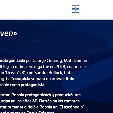
even»
protagonizada
por George Clooney, Matt Damon
001 y su última entrega fue en 2018, cuando se
ino ‘Ocean’s 8’, con Sandra Bullock, Cate
ay. La
franquicia
sumará un nuevo título
obbie como
protagonista
.
orter, Robbie
protagonizará
y
producirá
una
uropa
en los años 60. Detrás de las cámaras
teriormente dirigió a Robbie en ‘El escándalo’
rerá a cargo de Carrie Solomon.