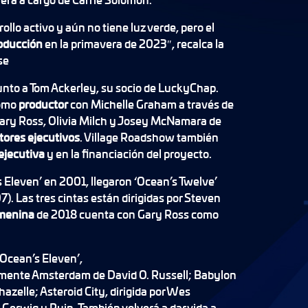
ollo activo y aún no tiene luz verde, pero el
oducción
en la primavera de 2023″, recalca la
se
unto a Tom Ackerley, su socio de LuckyChap.
como
productor
con Michelle Graham a través de
Gary Ross, Olivia Milch y Josey McNamara de
tores ejecutivos
. Village Roadshow también
ejecutiva
y en la financiación del proyecto.
s Eleven’ en 2001, llegaron ‘Ocean’s Twelve’
). Las tres cintas están dirigidas por Steven
emenina
de 2018 cuenta con Gary Ross como
‘Ocean’s Eleven’,
ente Amsterdam de David O. Russell; Babylon
azelle; Asteroid City, dirigida por Wes
Gerwig y Ruin. También volverá a dar vida a