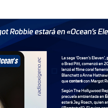
ot Robbie estará en «Ocean’s El
La saga ‘Ocean’s Eleven’,
o Brad Pitt, comenzó en 2
lanzó el filme coral femen
Blanchett o Anne Hathaw
que
contará
con Margot R
Según The Hollywood Rep
precuela ambientada en
E
estará Jay Roach, quien an
(‘Bombshell’). El guion cor