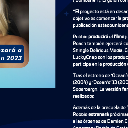
“El proyecto está en desarr
objetivo es comenzar la
pr
publicación estadouniden
Robbie
producirá
el
filme
j
Roach también ejercerá 
Shingle Delirious Media. 
LuckyChap son los
produc
participa en la
producción 
Tras el estreno de ‘Ocean’
(2004) y ‘Ocean’s’ 13 (2007
Soderbergh. La
versión f
realizador.
Además de la precuela de 
Robbie
estrenará
próximam
a las órdenes de Damien Ch
Anderson; Barbie de Greta 