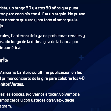
iste, yo tengo 30 y estos 30 años que pude
cho pero cada día con él fue un regalo. No puedo
 gran hombre que era y por todo el amor que le
jo.
cales, Cantero sufría ya de problemas renales y
vado luego de la última gira de la banda por
tinoamérica.
r!»
Marciano Cantero su última publicación en las
 primer concierto de la gira para celebrar los
40
anitos Verdes
.
s las épocas. ¡volvemos a tocar, volvemos a
remos cerca y con ustedes otra vez», decía
tagram.