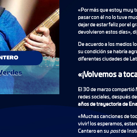
«Por más que estoy muy tr
pasar con él no lo tuve mu
dejar de estar feliz por el
devolvieron estos días», di
De acuerdo a los medios lo
su condición se habría agra
diferentes ciudades de La
«¡Volvemos a toca
El 30 de marzo compartió 
redes sociales, después del
años de trayectoria de En
«Muchas canciones de toda
vivir! los esperamos, esta
Cantero en su
post
de Ins