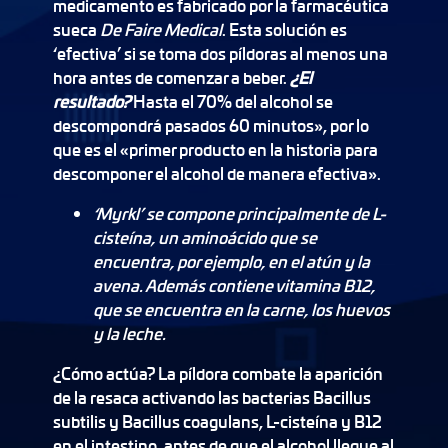
medicamento es fabricado por la farmacéutica
sueca
De Faire Medical
. Esta solución es
‘efectiva’ si se toma dos píldoras al menos una
hora antes de comenzar a beber.
¿El
resultado?
Hasta el 70% del alcohol se
descompondrá pasados 60 minutos», por lo
que es el «primer producto en la historia para
descomponer el alcohol de manera efectiva».
‘Myrkl’ se compone principalmente de L-
cisteína, un aminoácido que se
encuentra, por ejemplo, en el atún y la
avena. Además contiene vitamina B12,
que se encuentra en la carne, los huevos
y la leche.
¿Cómo actúa? La píldora combate la aparición
de la resaca activando las bacterias Bacillus
subtilis y Bacillus coagulans, L-cisteína y B12
en el intestino, antes de que el alcohol llegue al