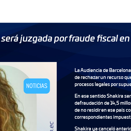
 será juzgada por fraude fiscal e
La Audiencia de Barcelona 
de rechazar un recurso que
procesos legales por supue
En ese sentido Shakira se
defraudación de 14,5 millon
de no residir en ese país c
correspondientes impuest
Shakira ya canceló anteri