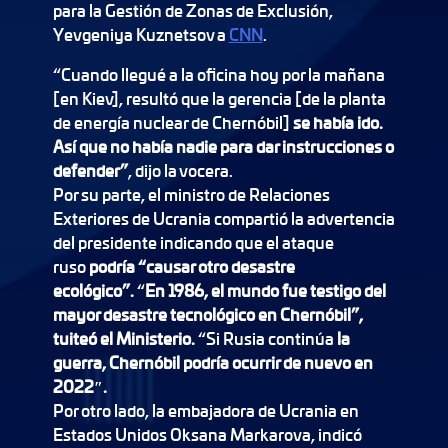
para la Gestión de Zonas de Exclusión,
Yevgeniya Kuznetsov a
CNN
.
“Cuando llegué a la oficina hoy por la mañana
[en Kiev], resultó que la gerencia [de la planta
de energía nuclear de Chernóbil]
se había ido.
Así que no había nadie para dar instrucciones o
defender”
, dijo la vocera.
Por su parte, el ministro de Relaciones
Exteriores de Ucrania compartió la advertencia
del presidente indicando que el ataque
ruso
podría “causar otro desastre
ecológico”.
“
En 1986, el mundo fue testigo del
mayor desastre tecnológico en Chernóbil”,
tuiteó el Ministerio.
“Si Rusia continúa
la
guerra, Chernóbil podría ocurrir de nuevo en
2022″.
Por otro lado, la embajadora de Ucrania en
Estados Unidos Oksana Markarova, indicó