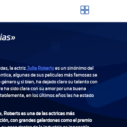
ias»
as, la actriz
Julia Roberts
es un sinónimo del
ntica, algunas de sus películas más famosas se
género y si bien, ha dejado claro su talento con
e ha sido clara con su amor por una buena
ablemente, en los últimos años las ha estado
a,
Roberts es una de las actrices más
ión, con grandes galardones como el premio
, su peso dentro de la industria es innegable,