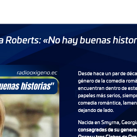
ia Roberts: «No hay buenas histor
Desde hace un par de décad
género de la comedia romá
encuentran dentro de este 
papeles más serios, siempr
comedia romántica, lament
dejando de lado.
Nacida en Smyrna, Georgi
consagradas de su generac
Oscar y tres Globos de Oro