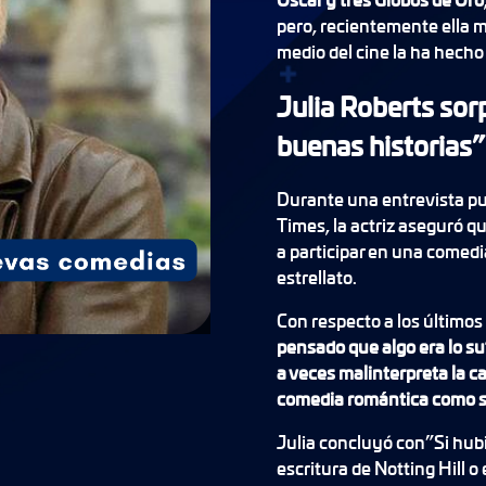
pero, recientemente ella m
medio del cine la ha hecho
Julia Roberts sor
buenas historias”
Durante una entrevista pu
Times, la actriz aseguró 
a participar en una comedi
estrellato.
Con respecto a los último
pensado que algo era lo s
a veces malinterpreta la c
comedia romántica como si
Julia concluyó con”Si hubi
escritura de Notting Hill o