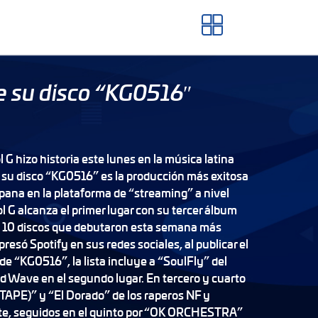
de su disco “KG0516″
 G hizo historia este lunes en la música latina
 su disco “KG0516” es la producción más exitosa
spana en la plataforma de “streaming” a nivel
l G alcanza el primer lugar con su tercer álbum
los 10 discos que debutaron esta semana más
presó Spotify en sus redes sociales, al publicar el
e “KG0516”, la lista incluye a “SoulFly” del
 Wave en el segundo lugar. En tercero y cuarto
PE)” y “El Dorado” de los raperos NF y
e, seguidos en el quinto por “OK ORCHESTRA”