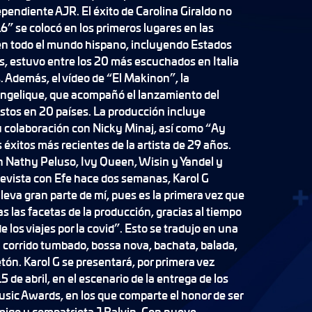
pendiente AJR. El éxito de Carolina Giraldo no
6” se colocó en los primeros lugares en las
n todo el mundo hispano, incluyendo Estados
, estuvo entre los 20 más escuchados en Italia
. Además, el vídeo de “El Makinon”, la
ngelique, que acompañó el lanzamiento del
vistos en 20 países. La producción incluye
 colaboración con Nicky Minaj, así como “Ay
 éxitos más recientes de la artista de 29 años.
n Nathy Peluso, Ivy Queen, Wisin y Yandel y
evista con Efe hace dos semanas, Karol G
leva gran parte de mí, pues es la primera vez que
s las facetas de la producción, gracias al tiempo
 los viajes por la covid”. Esto se tradujo en una
 corrido tumbado, bossa nova, bachata, balada,
etón. Karol G se presentará, por primera vez
5 de abril, en el escenario de la entrega de los
sic Awards, en los que comparte el honor de ser
igo y compatriota J Balvin. Con nueve