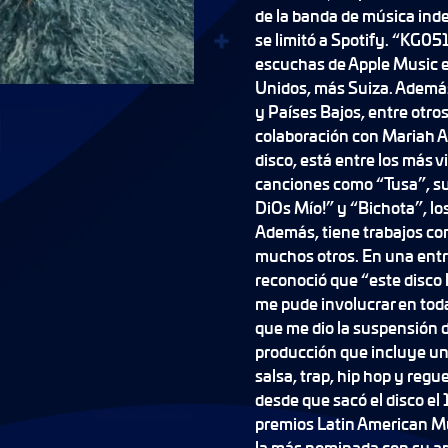
de la banda de música inde
se limitó a Spotify. “KG051
escuchas de Apple Music e
Unidos, más Suiza. Además
y Países Bajos, entre otros
colaboración con Mariah A
disco, está entre los más 
canciones como “Tusa”, su
DiOs Mío!” y “Bichota”, los
Además, tiene trabajos co
muchos otros. En una entr
reconoció que “este disco l
me pude involucrar en toda
que me dio la suspensión de
producción que incluye un
salsa, trap, hip hop y regu
desde que sacó el disco el 1
premios Latin American Mu
la más nominada con su am