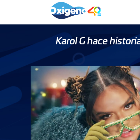
Skip
to
content
Karol G hace histor